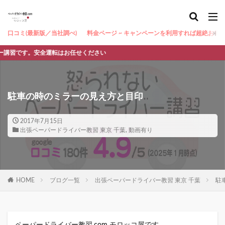
口コミ(最新版／当社調べ)
料金ページ ~ キャンペーンを利用すれば超絶お得 ~
す。安全運転はお任せください
駐車の時のミラーの見え方と目印
2017年7月15日
出張ペーパードライバー教習 東京 千葉
,
動画有り
HOME
ブログ一覧
出張ペーパードライバー教習 東京 千葉
駐