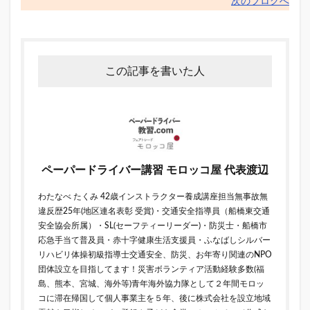
次のブログへ
この記事を書いた人
ペーパードライバー講習 モロッコ屋 代表渡辺
わたなべ たくみ 42歳インストラクター養成講座担当無事故無
違反歴25年(地区連名表彰 受賞)・交通安全指導員（船橋東交通
安全協会所属）・SL(セーフティーリーダー)・防災士・船橋市
応急手当て普及員・赤十字健康生活支援員・ふなばしシルバー
リハビリ体操初級指導士交通安全、防災、お年寄り関連のNPO
団体設立を目指してます！災害ボランティア活動経験多数(福
島、熊本、宮城、海外等)青年海外協力隊として２年間モロッ
コに滞在帰国して個人事業主を５年、後に株式会社を設立地域