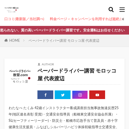
口コミ(最新版／当社調べ)
料金ページ ~ キャンペーンを利用すれば超絶お得 ~
れない、質の高いペーパードライバー講習です。安全運転はお任せください
HOME
ペーパードライバー講習 モロッコ屋 代表渡辺
AUTHOR
ペーパードライバー講習 モロッコ
屋 代表渡辺
わたなべ たくみ 42歳インストラクター養成講座担当無事故無違反歴25
年(地区連名表彰 受賞)・交通安全指導員（船橋東交通安全協会所属）・
SL(セーフティーリーダー)・防災士・船橋市応急手当て普及員・赤十字
健康生活支援員・ふなばしシルバーリハビリ体操初級指導士交通安全、