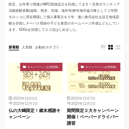
防災、お年寄り関連のNPO団体設立を目指してます！災害ボランティア
活動経験多数(福島、熊本、宮城、海外等)青年海外協力隊として２年間
モロッコに滞在帰国して個人事業主を５年、後に株式会社を設立地域貢
献を目指しチーパス登録や子ども食堂のホームページ作成などもしてい
ます。SDGsを目指してエコ活はじめました。
新着順
人気順
お勧めカテゴリ
キャンペーン~お得情報~
キャンペーン~お得情報~
2025年12月1日
2025年11月7日
2025年12月1日
2025年12月1日
仏の大嶋限定！歳末感謝キ
期間限定２大キャンペーン
ャンペーン
開催！ペーパードライバー
講習