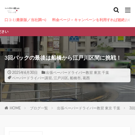
口コミ(最新版／当社調べ)
料金ページ ~ キャンペーンを利用すれば超絶お得 ~
怒られ
3回パックの最後は船橋から江戸川区間に挑戦！
2025年6月30日
出張ペーパードライバー教習 東京 千葉
ペーパードライバー講習
,
江戸川区
,
船橋市
,
葛西
HOME
ブログ一覧
出張ペーパードライバー教習 東京 千葉
3