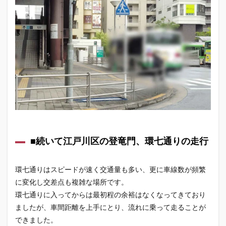
駐車
1.5
■最後
に
1.6
気に
なる
こ
と、
不安
な点
は迷
わず
ご相
■続いて江戸川区の登竜門、環七通りの走行
談く
ださ
い
環七通りはスピードが速く交通量も多い、更に車線数が頻繁
に変化し交差点も複雑な場所です。
環七通りに入ってからは最初程の余裕はなくなってきており
ましたが、車間距離を上手にとり、流れに乗って走ることが
できました。