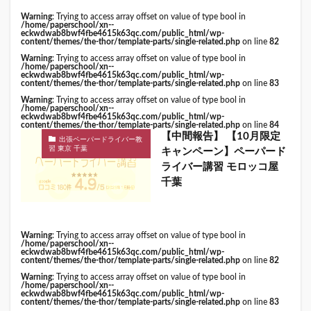
Warning
: Trying to access array offset on value of type bool in
/home/paperschool/xn--
eckwdwab8bwf4fbe4615k63qc.com/public_html/wp-
content/themes/the-thor/template-parts/single-related.php
on line
82
Warning
: Trying to access array offset on value of type bool in
/home/paperschool/xn--
eckwdwab8bwf4fbe4615k63qc.com/public_html/wp-
content/themes/the-thor/template-parts/single-related.php
on line
83
Warning
: Trying to access array offset on value of type bool in
/home/paperschool/xn--
eckwdwab8bwf4fbe4615k63qc.com/public_html/wp-
content/themes/the-thor/template-parts/single-related.php
on line
84
【中間報告】 【10月限定
出張ペーパードライバー教
習 東京 千葉
キャンペーン】ペーパード
ライバー講習 モロッコ屋
千葉
Warning
: Trying to access array offset on value of type bool in
/home/paperschool/xn--
eckwdwab8bwf4fbe4615k63qc.com/public_html/wp-
content/themes/the-thor/template-parts/single-related.php
on line
82
Warning
: Trying to access array offset on value of type bool in
/home/paperschool/xn--
eckwdwab8bwf4fbe4615k63qc.com/public_html/wp-
content/themes/the-thor/template-parts/single-related.php
on line
83