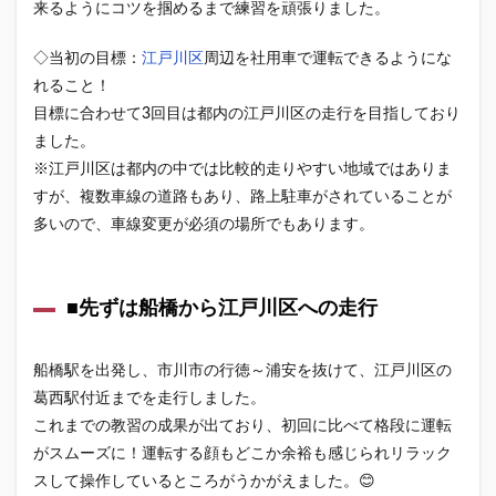
来るようにコツを掴めるまで練習を頑張りました。
■先ず
は船
橋か
◇当初の目標：
江戸川区
周辺を社用車で運転できるようにな
ら江
れること！
戸川
区へ
目標に合わせて3回目は都内の江戸川区の走行を目指しており
の走
ました。
行
※江戸川区は都内の中では比較的走りやすい地域ではありま
1.3
すが、複数車線の道路もあり、路上駐車がされていることが
■続い
多いので、車線変更が必須の場所でもあります。
て江
戸川
区の
登竜
■先ずは船橋から江戸川区への走行
門、
環七
通り
の走
船橋駅を出発し、市川市の行徳～浦安を抜けて、江戸川区の
行
葛西駅付近までを走行しました。
1.4
これまでの教習の成果が出ており、初回に比べて格段に運転
■最後
がスムーズに！運転する顔もどこか余裕も感じられリラック
は施
スして操作しているところがうかがえました。😊
設の