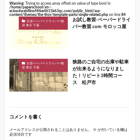
Warning
: Trying to access array offset on value of type bool in
/home/paperschool/xn--
eckwdwab8bwf4fbe4615k63qc.com/public_html/wp-
content/themes/the-thor/template-parts/single-related.php
on line
84
お試し教習-ペーパードライ
出張ペーパードライバー教
習 東京 千葉
バー教習.com モロッコ屋
狭路のご自宅の出庫や駐車
出張ペーパードライバー教
習 東京 千葉
が出来るようになりまし
た！リピート3時間コー
ス 松戸市
コメントを書く
メールアドレスが公開されることはありません。
※
が付いている欄は
必須項目です