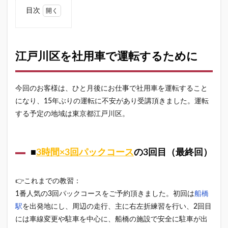
目次
1
江戸
川区
を社
江戸川区を社用車で運転するために
用車
で運
転す
今回のお客様は、ひと月後にお仕事で社用車を運転すること
るた
めに
になり、15年ぶりの運転に不安があり受講頂きました。運転
する予定の地域は東京都江戸川区。
1.1
■3時
間×3
回パ
■
3時間×3回パックコース
の3回目（最終回）
ック
コー
スの3
回目
👉これまでの教習：
（最
1番人気の3回パックコースをご予約頂きました。初回は
船橋
終
駅
を出発地にし、周辺の走行、主に右左折練習を行い、2回目
回）
には車線変更や駐車を中心に、船橋の施設で安全に駐車が出
1.2