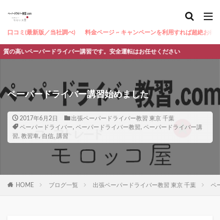
口コミ(最新版／当社調べ)
料金ページ ~ キャンペーンを利用すれば超絶お得 ~
いペーパードライバー講習です。安全運転はお任せください
ペーパードライバー講習始めました
2017年6月2日
出張ペーパードライバー教習 東京 千葉
ペーパードライバー
,
ペーパードライバー教習
,
ペーパードライバー講
習
,
教習車
,
自信
,
講習
HOME
ブログ一覧
出張ペーパードライバー教習 東京 千葉
ペ