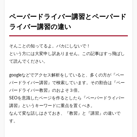
ペー
パー
ドラ
ペーパードライバー講習とペーパード
イバ
ライバー講習の違い
ー講
習と
ペー
パー
そんことの知ってるよ。バカにしないで！
ドラ
イバ
という方には大変申し訳ありません。この記事はすっ飛ばし
ー講
て読んでください。
習の
違い
googleなどでアクセス解析をしていると、多くの方が『ペー
1.1
パードライバー講習』で検索しています。その割合は『ペー
ペー
パードライバー教習』のおよそ３倍。
パー
ドラ
SEOを意識したページを作るとしたら『ペーパードライバー
イバ
講習』というキーワードに重点を置くべき。
ー教
習と
なんて変な話しはさておき、『教習』と『講習』の違いで
は
す。
1.2
ペー