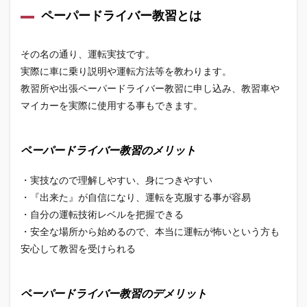
パー
ペーパードライバー教習とは
ドラ
イバ
ー講
その名の通り、運転実技です。
習と
は
実際に車に乗り説明や運転方法等を教わります。
教習所や出張ペーパードライバー教習に申し込み、教習車や
マイカーを実際に使用する事もできます。
ペーパードライバー教習のメリット
・実技なので理解しやすい、身につきやすい
・『出来た』が自信になり、運転を克服する事が容易
・自分の運転技術レベルを把握できる
・安全な場所から始めるので、本当に運転が怖いという方も
安心して教習を受けられる
ペーパードライバー教習のデメリット