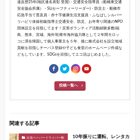
違反歴25年(地区連名表彰 受賞)・交通安全指導員（船橋東交通
安全協会所属）・SL(セーフティーリーダー)・防災士・船橋市
応急手当て普及員・赤十字健康生活支援員・ふなばしシルバー
リハビリ体操初級指導士交通安全、防災、お年寄り関連のNPO
団体設立を目指してます！災害ボランティア活動経験多数(福
島、熊本、宮城、海外等)青年海外協力隊として２年間モロッ
コに滞在帰国して個人事業主を５年、後に株式会社を設立地域
貢献を目指しチーパス登録や子ども食堂のホームページ作成な
どもしています。SDGsを目指してエコ活はじめました。
投稿一覧へ
関連する記事
10年振りに運転、レンタカ
出張ペーパードライバー教