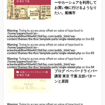
習 東京 千葉
ーやカーシェアを利用して
お買い物に行けるようなり
たい。船橋市
Warning
: Trying to access array offset on value of type bool in
/home/paperschool/xn--
eckwdwab8bwf4fbe4615k63qc.com/public_html/wp-
content/themes/the-thor/template-parts/single-related.php
on line
82
Warning
: Trying to access array offset on value of type bool in
/home/paperschool/xn--
eckwdwab8bwf4fbe4615k63qc.com/public_html/wp-
content/themes/the-thor/template-parts/single-related.php
on line
83
Warning
: Trying to access array offset on value of type bool in
/home/paperschool/xn--
eckwdwab8bwf4fbe4615k63qc.com/public_html/wp-
content/themes/the-thor/template-parts/single-related.php
on line
84
ブログ ペーパードライバー
出張ペーパードライバー教
習 東京 千葉
講習 東京 千葉 左折パター
ンと原因
Warning
: Trying to access array offset on value of type bool in