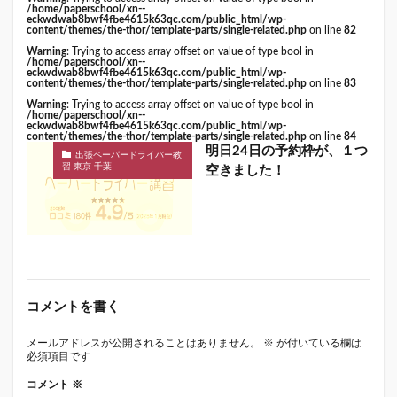
/home/paperschool/xn--
eckwdwab8bwf4fbe4615k63qc.com/public_html/wp-
content/themes/the-thor/template-parts/single-related.php
on line
82
Warning
: Trying to access array offset on value of type bool in
/home/paperschool/xn--
eckwdwab8bwf4fbe4615k63qc.com/public_html/wp-
content/themes/the-thor/template-parts/single-related.php
on line
83
Warning
: Trying to access array offset on value of type bool in
/home/paperschool/xn--
eckwdwab8bwf4fbe4615k63qc.com/public_html/wp-
content/themes/the-thor/template-parts/single-related.php
on line
84
明日24日の予約枠が、１つ
出張ペーパードライバー教
習 東京 千葉
空きました！
コメントを書く
メールアドレスが公開されることはありません。
※
が付いている欄は
必須項目です
コメント
※