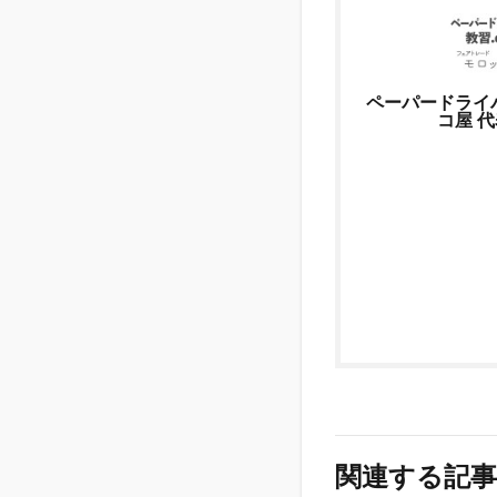
情報
の発
信)
ペーパードライ
コ屋 
関連する記事