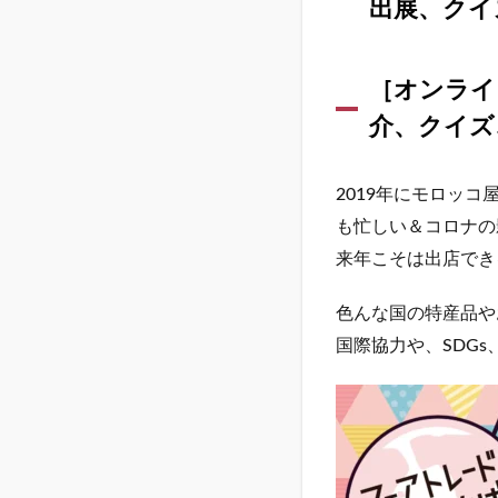
出展、クイ
年5
月15
日
(日)
［オンライン
きぼ
介、クイズ
ーる
広場
(フェ
2019年にモロッ
アト
レー
も忙しい＆コロナの
ド団
来年こそは出店でき
体の
出
色んな国の特産品や
展、
クイ
国際協力や、SDG
ズ＆
お買
い物
ラリ
ーな
ど)