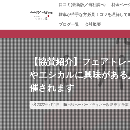
口コミ(最新版／当社調べ)
料金ページ
駐車が苦手な方必見！コツを理解して
1番人気
「とに
お試し1
回数券１
「キャ
初心者講
値段の理
ブログ一覧
会社概要
ペーパ
習
方にお
ー講習
【協賛紹介】フェアトレード
やエシカルに興味がある
催されます
2022年5月1日
出張ペーパードライバー教習 東京 千葉