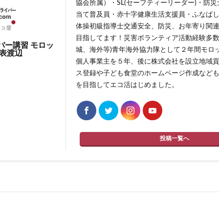
協会所属）・SL(セーフティーリーダー)・防
当て普及員・赤十字健康生活支援員・ふなば
体操初級指導士交通安全、防災、お年寄り関連
目指してます！災害ボランティア活動経験多数
バー講習 モロッ
城、海外等)青年海外協力隊として２年間モロ
代表渡辺
個人事業主を５年、後に株式会社を設立地域
ス登録や子ども食堂のホームページ作成などもし
を目指してエコ活はじめました。
投稿一覧へ