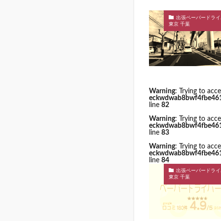
出張ペーパードライ
東京 千葉
Warning
: Trying to acc
eckwdwab8bwf4fbe4615k
line
82
Warning
: Trying to acc
eckwdwab8bwf4fbe4615k
line
83
Warning
: Trying to acc
eckwdwab8bwf4fbe4615k
line
84
出張ペーパードライ
東京 千葉