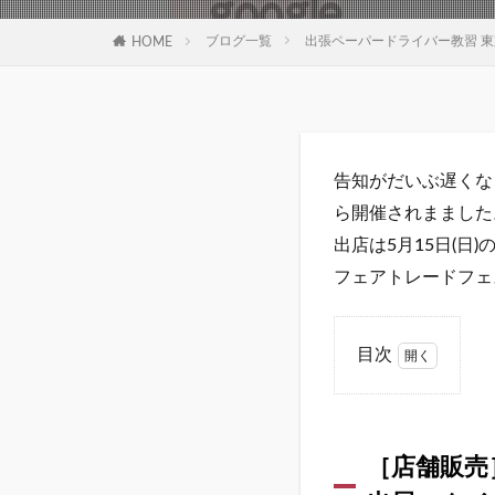
ブログ一覧
出張ペーパードライバー教習 東
HOME
告知がだいぶ遅くな
ら開催されまました
出店は5月15日(
フェアトレードフェス
目次
1
［店
舗販
売］
［店舗販売］
2022