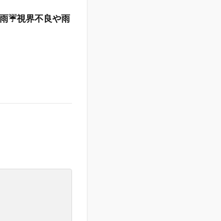
雨☔️視界不良や雨