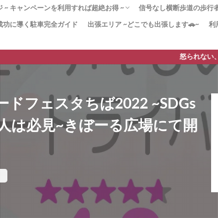
 ~ キャンペーンを利用すれば超絶お得 ~
信号なし横断歩道の歩行者優
成功に導く駐車完全ガイド
出張エリア ~どこでも出張します🚗~
利
！180分x３回パック 迷ったらこのプラン！
かく安全運転」コース ペーパードライバー講
20分のペーパードライバー講習
２（3時間x12回）教習所から学び直したい
ンペーン」で安く質の高いペーパードライバ
習 –免許取得1年以内–
由 なぜ高い!?ペーパードライバー講習
[動画]みんなも止まれ
より安全な歩行者優先
横断歩道の安全対策【横
横断歩道に自転車→停止
【38条2項】横断歩道と
ードライバー講習
すすめ！
を実現！
も貢献！
ド
は？
怒られない、質の高いペー
フェスタちば2022 ~SDGs
人は必見~きぼーる広場にて開