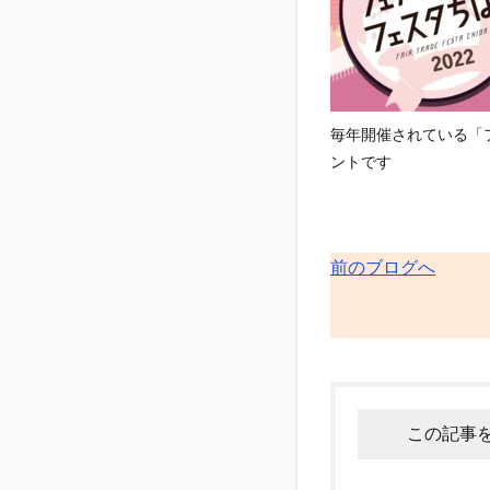
2
［オ
ンラ
イ
ン］
2022
毎年開催されている「
年5月
ントです
1日
(日)〜
5月
29日
前のブログへ
(日)
(フェ
アト
レー
ド団
体紹
介、
クイ
この記事
ズ、
講座