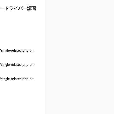
ードライバー講習
ingle-related.php
on
ingle-related.php
on
ingle-related.php
on