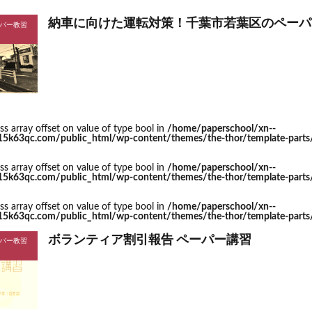
納車に向けた運転対策！千葉市若葉区のペーパ
バー教習
ess array offset on value of type bool in
/home/paperschool/xn--
63qc.com/public_html/wp-content/themes/the-thor/template-parts/s
ess array offset on value of type bool in
/home/paperschool/xn--
63qc.com/public_html/wp-content/themes/the-thor/template-parts/s
ess array offset on value of type bool in
/home/paperschool/xn--
63qc.com/public_html/wp-content/themes/the-thor/template-parts/s
ボランティア割引報告 ペーパー講習
バー教習