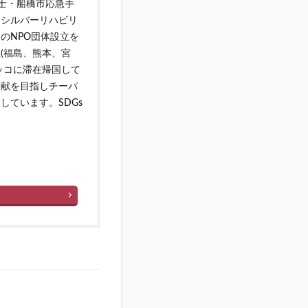
災士・船橋市応急手
しシルバーリハビリ
のNPO団体設立を
(福島、熊本、宮
ッコに滞在帰国して
貢献を目指しチーパ
ています。SDGs