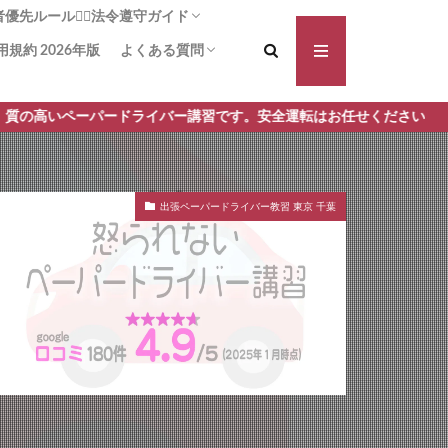
先ルール🚶‍♀️法令遵守ガイド
用規約 2026年版
よくある質問
る横断歩道！啓発は力なり
方法：追突被害の可能性を減らす
断歩道+1】事故や違反の減少に
義務は!?安全に通行する安心ガイ
対向車側の渋滞🚗 一時停止義務
講習前に不安を払拭 しよう！操作と安全確
講習手順 何からはじめるの？どんなことす
パードライバー講習です。安全運転はお任せください
認をしっかり予習！
るの？ ペーパードライバー講習 モロッコ屋
出張ペーパードライバー教習 東京 千葉