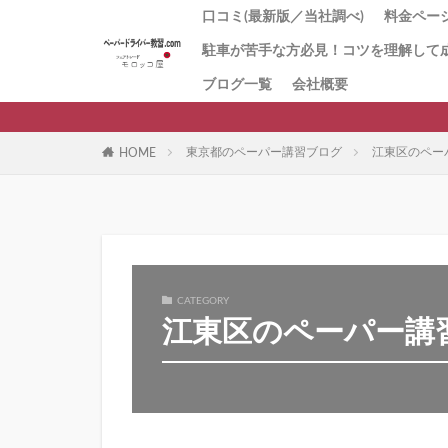
口コミ(最新版／当社調べ)
料金ページ
駐車が苦手な方必見！コツを理解して
1番人気
「とに
お試し1
回数券１
「キャ
初心者講
値段の理
ブログ一覧
会社概要
ペーパ
習
方にお
ー講習
東京都のペーパー講習ブログ
江東区のペー
HOME
CATEGORY
江東区のペーパー講