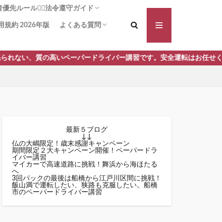
先ルール🚶‍♀️法令遵守ガイド
用規約 2026年版
よくある質問
る横断歩道！啓発は力なり
方法：追突被害の可能性を減らす
断歩道+1】事故や違反の減少に
義務は!?安全に通行する安心ガイ
対向車側の渋滞🚗 一時停止義務
講習前に不安を払拭 しよう！操作と安全確
講習手順 何からはじめるの？どんなことす
い、質の高いペーパードライバー講習です。安全運転はお任せください
認をしっかり予習！
るの？ ペーパードライバー講習 モロッコ屋
最新５ブログ
↓↓
仏の大嶋限定！歳末感謝キャンペーン
期間限定２大キャンペーン開催！ペーパードラ
イバー講習
マイカーで高速道路に挑戦！舞浜から海ほたる
へ
3回パックの最後は船橋から江戸川区間に挑戦！
飯山満で運転したい、狭路も克服したい。船橋
市のペーパードライバー講習