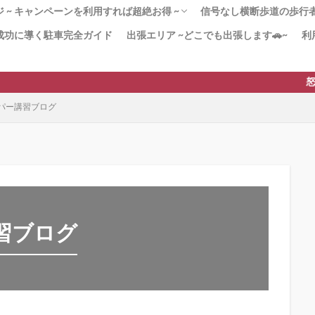
 ~ キャンペーンを利用すれば超絶お得 ~
信号なし横断歩道の歩行者優
成功に導く駐車完全ガイド
出張エリア ~どこでも出張します🚗~
利
！180分x３回パック 迷ったらこのプラン！
かく安全運転」コース ペーパードライバー講
20分のペーパードライバー講習
２（3時間x12回）教習所から学び直したい
ンペーン」で安く質の高いペーパードライバ
習 –免許取得1年以内–
由 なぜ高い!?ペーパードライバー講習
[動画]みんなも止まれ
より安全な歩行者優先
横断歩道の安全対策【横
横断歩道に自転車→停止
【38条2項】横断歩道と
ードライバー講習
すすめ！
を実現！
も貢献！
ド
は？
怒られな
パー講習ブログ
習ブログ