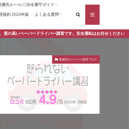
先ルール🚶‍♀️法令遵守ガイド
用規約 2026年版
よくある質問
る横断歩道！啓発は力なり
方法：追突被害の可能性を減らす
断歩道+1】事故や違反の減少に
義務は!?安全に通行する安心ガイ
対向車側の渋滞🚗 一時停止義務
講習前に不安を払拭 しよう！操作と安全確
講習手順 何からはじめるの？どんなことす
ペーパードライバー講習です。安全運転はお任せください
認をしっかり予習！
るの？ ペーパードライバー講習 モロッコ屋
船橋市のペーパー講習ブログ