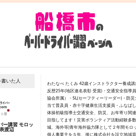
を書いた人
わたなべ たくみ 42歳インストラクター養成
反歴25年(地区連名表彰 受賞)・交通安全指導
協会所属）・SL(セーフティーリーダー)・防
当て普及員・赤十字健康生活支援員・ふなば
体操初級指導士交通安全、防災、お年寄り関連
目指してます！災害ボランティア活動経験多数
バー講習 モロッ
城、海外等)青年海外協力隊として２年間モロ
代表渡辺
個人事業主を５年、後に株式会社を設立地域