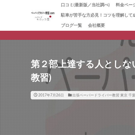
口コミ(最新版／当社調べ)
料金ページ
駐車が苦手な方必見！コツを理解して
1番人気
「とに
お試し1
回数券１
「キャ
初心者講
値段の理
ブログ一覧
会社概要
ペーパ
習
方にお
ー講習
第２部上達する人としな
教習)
2017年7月26日
出張ペーパードライバー教習 東京 千