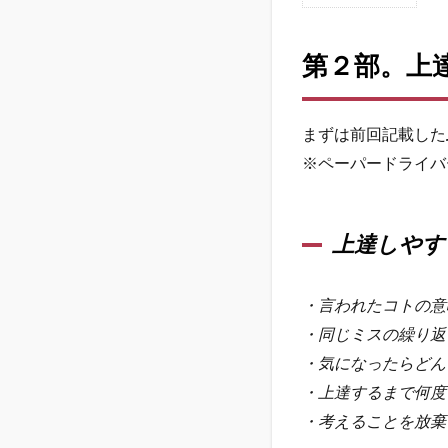
第２
部。
第２部。上
上達
しや
すい
人の
まずは前回記載した
教習
※ペーパードライバ
の差
1.1
上達
上達しやす
しや
すい
人の
・言われたコトの意
特徴
・同じミスの繰り返
1.2
・気になったらどん
なか
・上達するまで何度
なか
上達
・考えることを放棄
しな