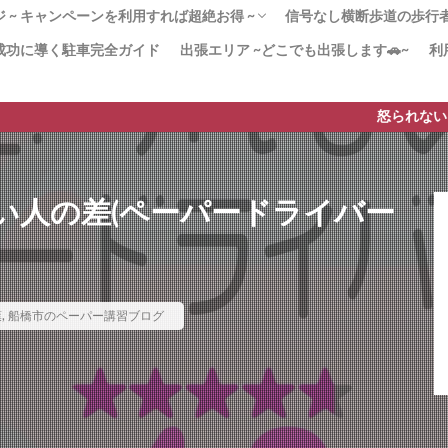
 ~ キャンペーンを利用すれば超絶お得 ~
信号なし横断歩道の歩行者優
成功に導く駐車完全ガイド
出張エリア ~どこでも出張します🚗~
利
！180分x３回パック 迷ったらこのプラン！
かく安全運転」コース ペーパードライバー講
20分のペーパードライバー講習
２（3時間x12回）教習所から学び直したい
ンペーン」で安く質の高いペーパードライバ
習 –免許取得1年以内–
由 なぜ高い!?ペーパードライバー講習
[動画]みんなも止まれ
より安全な歩行者優先
横断歩道の安全対策【横
横断歩道に自転車→停止
【38条2項】横断歩道と
ードライバー講習
すすめ！
を実現！
も貢献！
ド
は？
怒られない、質の高い
い人の差(ペーパードライバー
葉
,
船橋市のペーパー講習ブログ