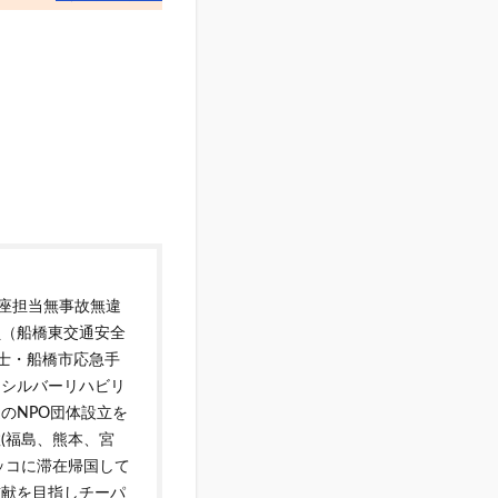
講座担当無事故無違
員（船橋東交通安全
災士・船橋市応急手
しシルバーリハビリ
のNPO団体設立を
(福島、熊本、宮
ッコに滞在帰国して
貢献を目指しチーパ