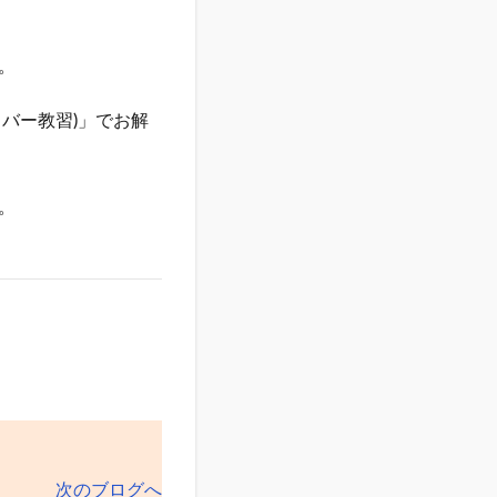
。
バー教習)」でお解
。
次のブログへ