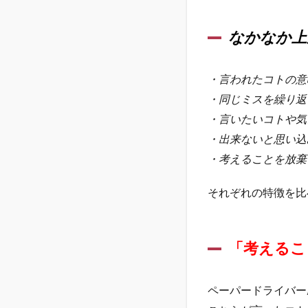
い人
の特
徴
なかなか上
1.3
「考
・言われたコトの意
える
・同じミスを繰り返
こと
／気
・言いたいコトや気
づく
・出来ないと思い込
こ
・考えることを放棄
と」
それぞれの特徴を比
「考えるこ
ペーパードライバー