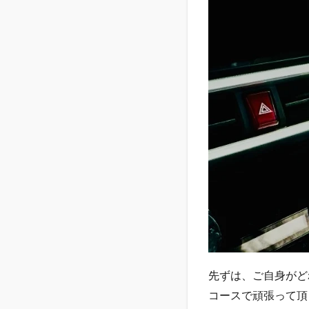
1.3
目的
地ま
での
走行
1.4
今後
の課
題
先ずは、ご自身がど
コースで頑張って頂