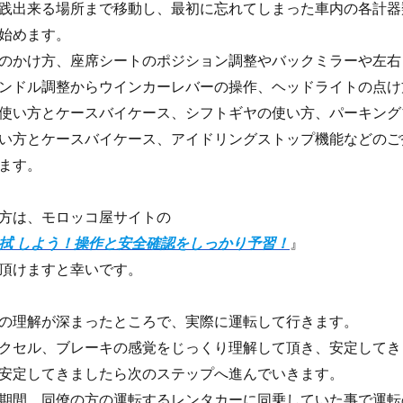
践出来る場所まで移動し、最初に忘れてしまった車内の各計器
始めます。
のかけ方、座席シートのポジション調整やバックミラーや左右
ンドル調整からウインカーレバーの操作、ヘッドライトの点け
使い方とケースバイケース、シフトギヤの使い方、パーキング
い方とケースバイケース、アイドリングストップ機能などのご
ます。
方は、モロッコ屋サイトの
拭 しよう！操作と安全確認をしっかり予習！
』
頂けますと幸いです。
の理解が深まったところで、実際に運転して行きます。
クセル、ブレーキの感覚をじっくり理解して頂き、安定してき
安定してきましたら次のステップへ進んでいきます。
期間、同僚の方の運転するレンタカーに同乗していた事で運転