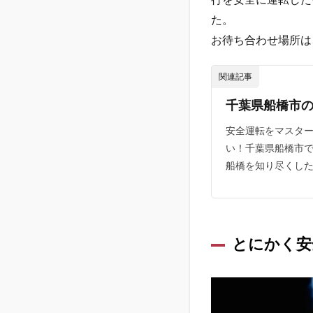
７
た。
年
お待ち合わせ場所は
1.1
全国
関連記事
各地
への
千葉県船橋市の
出張
でレ
安全運転をマスタ
ンタ
い！千葉県船橋市
カー
船橋を知り尽くした
利用
1.2
とに
かく
安全
とにかく安
運転
180
分コ
ース