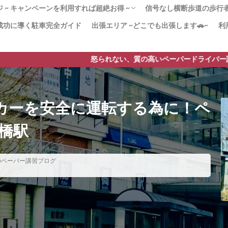
 ~ キャンペーンを利用すれば超絶お得 ~
信号なし横断歩道の歩行者優
成功に導く駐車完全ガイド
出張エリア ~どこでも出張します🚗~
利
！180分x３回パック 迷ったらこのプラン！
かく安全運転」コース ペーパードライバー講
20分のペーパードライバー講習
２（3時間x12回）教習所から学び直したい
ンペーン」で安く質の高いペーパードライバ
習 –免許取得1年以内–
由 なぜ高い!?ペーパードライバー講習
[動画]みんなも止まれ
より安全な歩行者優先
横断歩道の安全対策【横
横断歩道に自転車→停止
【38条2項】横断歩道と
ードライバー講習
すすめ！
を実現！
も貢献！
ド
は？
怒られない、質の高いペーパードライバー講習です。安全運
タカーを安全に運転する為に！ペ
橋駅
のペーパー講習ブログ