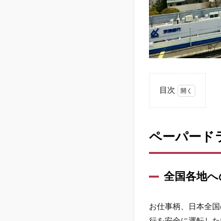
目次
1
ペ
ー
ペーパード
パ
ー
ド
ラ
全国各地へ
イ
バ
ー
お仕事柄、日本全国
歴
は
行を安全に運転した