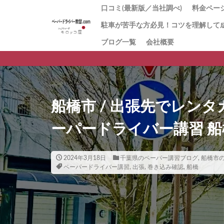
口コミ(最新版／当社調べ)
料金ページ
駐車が苦手な方必見！コツを理解して
1番人気
「とに
お試し1
回数券１
「キャ
初心者講
値段の理
ブログ一覧
会社概要
ペーパ
習
方にお
ー講習
船橋市 / 出張先でレン
ーパードライバー講習 船
2024年3月18日
千葉県のペーパー講習ブログ
,
船橋市
ペーパードライバー講習
,
出張
,
巻き込み確認
,
船橋