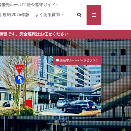
先ルール🚶‍♀️法令遵守ガイド
用規約 2026年版
よくある質問
る横断歩道！啓発は力なり
方法：追突被害の可能性を減らす
断歩道+1】事故や違反の減少に
義務は!?安全に通行する安心ガイ
対向車側の渋滞🚗 一時停止義務
講習前に不安を払拭 しよう！操作と安全確
講習手順 何からはじめるの？どんなことす
転はお任せください
認をしっかり予習！
るの？ ペーパードライバー講習 モロッコ屋
船橋市のペーパー講習ブログ