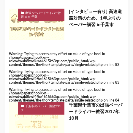
[インタビュー有り] 高速道
出張ペーパードライバー教
習 東京 千葉
路対策のため、1年ぶりの
ペーパー講習 in千葉市
Warning
: Trying to access array offset on value of type bool in
/home/paperschool/xn--
eckwdwab8bwf4fbe4615k63qc.com/public_html/wp-
content/themes/the-thor/template-parts/single-related.php
on line
82
Warning
: Trying to access array offset on value of type bool in
/home/paperschool/xn--
eckwdwab8bwf4fbe4615k63qc.com/public_html/wp-
content/themes/the-thor/template-parts/single-related.php
on line
83
Warning
: Trying to access array offset on value of type bool in
/home/paperschool/xn--
eckwdwab8bwf4fbe4615k63qc.com/public_html/wp-
content/themes/the-thor/template-parts/single-related.php
on line
84
千葉県千葉市の出張ペーパ
千葉市のペーパー講習ブロ
グ
ードライバー教習2017年
10月