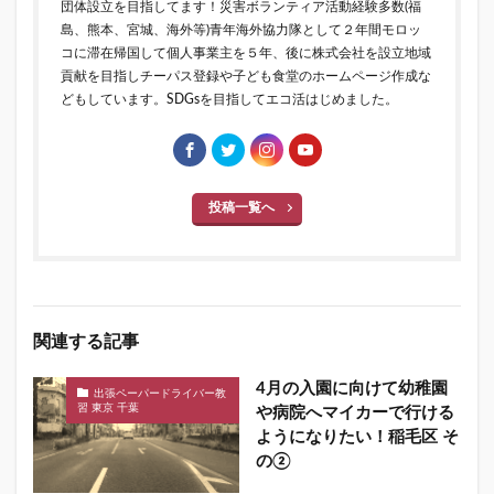
団体設立を目指してます！災害ボランティア活動経験多数(福
島、熊本、宮城、海外等)青年海外協力隊として２年間モロッ
コに滞在帰国して個人事業主を５年、後に株式会社を設立地域
貢献を目指しチーパス登録や子ども食堂のホームページ作成な
どもしています。SDGsを目指してエコ活はじめました。
投稿一覧へ
関連する記事
4月の入園に向けて幼稚園
出張ペーパードライバー教
習 東京 千葉
や病院へマイカーで行ける
ようになりたい！稲毛区 そ
の②