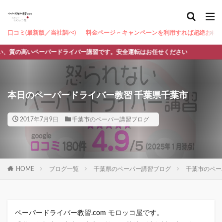
口コミ(最新版／当社調べ)
料金ページ ~ キャンペーンを利用すれば超絶お得 ~
高いペーパードライバー講習です。安全運転はお任せください
本日のペーパードライバー教習 千葉県千葉市
2017年7月9日
千葉市のペーパー講習ブログ
HOME
ブログ一覧
千葉県のペーパー講習ブログ
千葉市のペー
ペーパードライバー教習.com モロッコ屋です。