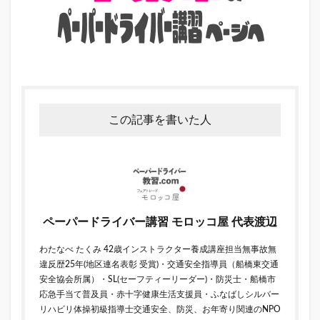
この記事を書いた人
ペーパードライバー講習 モロッコ屋 代表渡辺
わたなべ たくみ 42歳インストラクター養成講座担当無事故無
違反歴25年(地区連名表彰 受賞)・交通安全指導員（船橋東交通
安全協会所属）・SL(セーフティーリーダー)・防災士・船橋市
応急手当て普及員・赤十字健康生活支援員・ふなばしシルバー
リハビリ体操初級指導士交通安全、防災、お年寄り関連のNPO