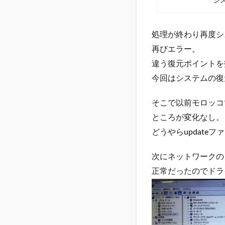
シ
処理が終わり再度シ
再びエラー。
違う復元ポイントを
今回はシステムの復
そこで以前モロッコで
ところが変化なし。
どうやらupdat
次にネットワークの
正常だったのでドラ