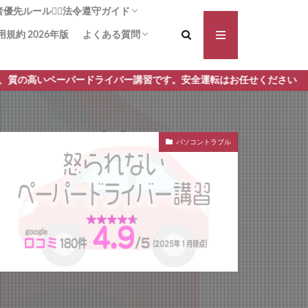
先ルール🚶‍♀️法令遵守ガイド
用規約 2026年版
よくある質問
る横断歩道！啓発は力なり
方法：追突被害の可能性を減らす
断歩道+1】事故や違反の減少に
義務は!?安全に通行する安心ガイ
対向車側の渋滞🚗 一時停止義務
講習前に不安を払拭 しよう！操作と安全確
講習手順 何からはじめるの？どんなことす
パードライバー講習です。安全運転はお任せください
認をしっかり予習！
るの？ ペーパードライバー講習 モロッコ屋
パソコントラブル