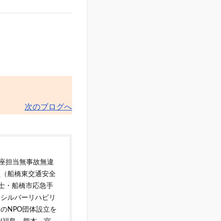
次のブログへ
講座担当無事故無違
員（船橋東交通安全
災士・船橋市応急手
しシルバーリハビリ
のNPO団体設立を