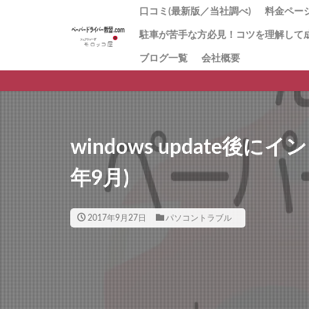
口コミ(最新版／当社調べ)
料金ページ
駐車が苦手な方必見！コツを理解して
1番人気
「とに
お試し1
回数券１
「キャ
初心者講
値段の理
ブログ一覧
会社概要
ペーパ
習
方にお
ー講習
windows update後
年9月)
2017年9月27日
パソコントラブル