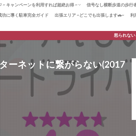
 ~ キャンペーンを利用すれば超絶お得 ~
信号なし横断歩道の歩行者優
成功に導く駐車完全ガイド
出張エリア ~どこでも出張します🚗~
利
！180分x３回パック 迷ったらこのプラン！
かく安全運転」コース ペーパードライバー講
20分のペーパードライバー講習
２（3時間x12回）教習所から学び直したい
ンペーン」で安く質の高いペーパードライバ
習 –免許取得1年以内–
由 なぜ高い!?ペーパードライバー講習
[動画]みんなも止まれ
より安全な歩行者優先
横断歩道の安全対策【横
横断歩道に自転車→停止
【38条2項】横断歩道と
ードライバー講習
すすめ！
を実現！
も貢献！
ド
は？
怒られない、質の高いペー
にインターネットに繋がらない(2017