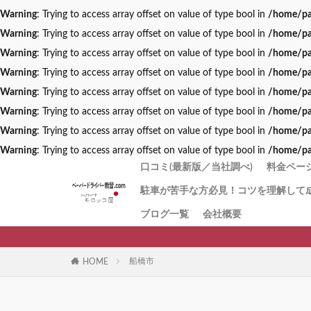
Warning
: Trying to access array offset on value of type bool in
/home/pa
Warning
: Trying to access array offset on value of type bool in
/home/pa
Warning
: Trying to access array offset on value of type bool in
/home/pa
Warning
: Trying to access array offset on value of type bool in
/home/pa
Warning
: Trying to access array offset on value of type bool in
/home/pa
Warning
: Trying to access array offset on value of type bool in
/home/pa
Warning
: Trying to access array offset on value of type bool in
/home/pa
Warning
: Trying to access array offset on value of type bool in
/home/pa
口コミ(最新版／当社調べ)
料金ページ
駐車が苦手な方必見！コツを理解して
1番人気
「とに
お試し1
回数券１
「キャ
初心者講
値段の理
ブログ一覧
会社概要
ペーパ
習
方にお
ー講習
船橋市
HOME