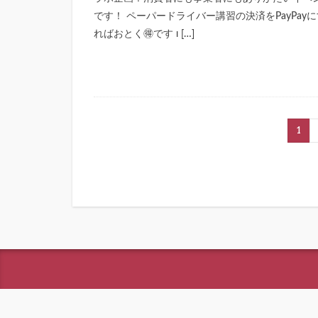
です！ ペーパードライバー講習の決済をPayPayに
ればおとく🉐です ɪ […]
1