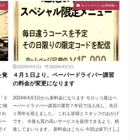
ログ
キャンペーン~お得情報~
2024年4月1日
2024年4月1日
を覚
４月１日より、ペーパードライバー講習
の料金が変更になります
『３
2024年4月1日から新料金になります モロッコ屋はペ
ご検
ーパードライバー講習の運営７年目で法人化し、先日
され
１周年を迎えました。 これも皆様とスタッフのおかげ
ペー
です。 今後も質の高いサービスを提供できるよう、精
でイ
進してまいります。 新料金はこちら 今回は値下げ […]