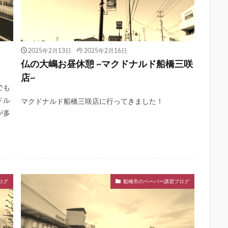
2025年2月13日
2025年2月16日
仏の大嶋お昼休憩 ~マクドナルド船橋三咲
店~
でも
ドル
マクドナルド船橋三咲店に行ってきました！
が多
ログ
船橋市のペーパー講習ブログ