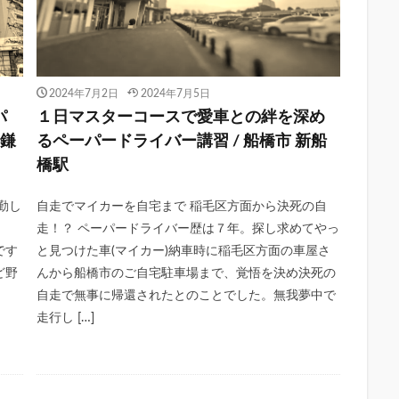
2024年7月2日
2024年7月5日
パ
１日マスターコースで愛車との絆を深め
／鎌
るペーパードライバー講習 / 船橋市 新船
橋駅
勤し
自走でマイカーを自宅まで 稲毛区方面から決死の自
走！？ ペーパードライバー歴は７年。探し求めてやっ
です
と見つけた車(マイカー)納車時に稲毛区方面の車屋さ
ど野
んから船橋市のご自宅駐車場まで、覚悟を決め決死の
自走で無事に帰還されたとのことでした。無我夢中で
走行し […]