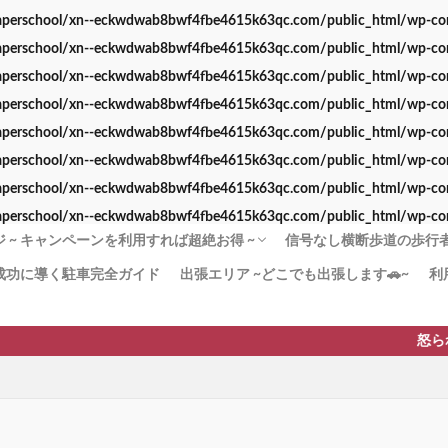
perschool/xn--eckwdwab8bwf4fbe4615k63qc.com/public_html/wp-conte
perschool/xn--eckwdwab8bwf4fbe4615k63qc.com/public_html/wp-conte
perschool/xn--eckwdwab8bwf4fbe4615k63qc.com/public_html/wp-conte
perschool/xn--eckwdwab8bwf4fbe4615k63qc.com/public_html/wp-conte
perschool/xn--eckwdwab8bwf4fbe4615k63qc.com/public_html/wp-conte
perschool/xn--eckwdwab8bwf4fbe4615k63qc.com/public_html/wp-conte
perschool/xn--eckwdwab8bwf4fbe4615k63qc.com/public_html/wp-conte
perschool/xn--eckwdwab8bwf4fbe4615k63qc.com/public_html/wp-conte
 ~ キャンペーンを利用すれば超絶お得 ~
信号なし横断歩道の歩行者優
成功に導く駐車完全ガイド
出張エリア ~どこでも出張します🚗~
利
！180分x３回パック 迷ったらこのプラン！
かく安全運転」コース ペーパードライバー講
20分のペーパードライバー講習
２（3時間x12回）教習所から学び直したい
ンペーン」で安く質の高いペーパードライバ
習 –免許取得1年以内–
由 なぜ高い!?ペーパードライバー講習
[動画]みんなも止まれ
より安全な歩行者優先
横断歩道の安全対策【横
横断歩道に自転車→停止
【38条2項】横断歩道と
ードライバー講習
すすめ！
を実現！
も貢献！
ド
は？
怒られない、質の高