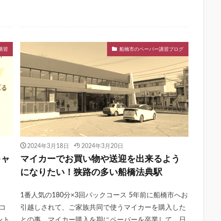
講習
船橋市のペーパー講習ブログ
2024年3月18日
2024年3月20日
キャ
マイカーでお買い物や送迎を出来るよう
になりたい！狭路の多い船橋法典駅
く
1番人気の180分×3回パックコース 5年前に船橋市へお
コ
引越しされて、ご家族共同で使うマイカーを購入した
ント
との事。マイカー購入を期にペーパーを卒業して、日