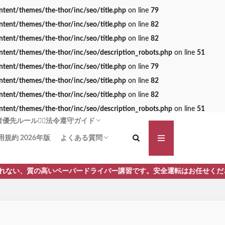
nt/themes/the-thor/inc/seo/title.php
on line
79
nt/themes/the-thor/inc/seo/title.php
on line
82
nt/themes/the-thor/inc/seo/title.php
on line
82
nt/themes/the-thor/inc/seo/description_robots.php
on line
51
nt/themes/the-thor/inc/seo/title.php
on line
79
nt/themes/the-thor/inc/seo/title.php
on line
82
nt/themes/the-thor/inc/seo/title.php
on line
82
nt/themes/the-thor/inc/seo/description_robots.php
on line
51
先ルール🚶‍♀️法令遵守ガイド
用規約 2026年版
よくある質問
る横断歩道！啓発は力なり
方法：追突被害の可能性を減らす
断歩道+1】事故や違反の減少に
義務は!?安全に通行する安心ガイ
対向車側の渋滞🚗 一時停止義務
講習前に不安を払拭 しよう！操作と安全確
講習手順 何からはじめるの？どんなことす
いペーパードライバー講習です。安全運転はお任せください
認をしっかり予習！
るの？ ペーパードライバー講習 モロッコ屋