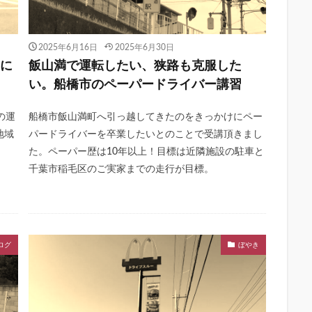
2025年6月16日
2025年6月30日
間に
飯山満で運転したい、狭路も克服した
い。船橋市のペーパードライバー講習
の運
船橋市飯山満町へ引っ越してきたのをきっかけにペー
地域
パードライバーを卒業したいとのことで受講頂きまし
た。ペーパー歴は10年以上！目標は近隣施設の駐車と
千葉市稲毛区のご実家までの走行が目標。
ログ
ぼやき