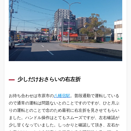
ナビ
走行
1.3
駅の
ロー
タリ
ーや
複雑
な交
差点
の走
行
1.4
国道
少しだけおさらいの右左折
の車
線変
更
お待ち合わせは市原市の
八幡宿駅
。普段通勤で運転している
ので通常の運転は問題ないとのことですのですが、ひと月ぶ
1.5
今後
りの運転とのことで念のため最初に右左折を見させてもらい
に向
ました。ハンドル操作はとてもスムーズですが、左右確認が
けて
少し甘くなっていました。しっかりと確認して頂き、左右か
のひ
とこ