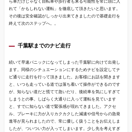
ら車だけじゃなく自転車や歩行者も来る可能性を常に頭に入
とア
れて「かもしれない運転」を徹底して頂きたいと思います。
ドバ
イス
その後は安全確認がしっかり出来てきましたので基礎走行を
終えて次のステップへ。。
1.6
●お待
ち合
わせ
千葉駅までのナビ走行
場
所・
走行
続いて早速パニックになってしまった千葉駅に向けて出発し
した
最寄
ます。同様のシチュエーションにするためナビを設定してナ
り駅
ビ通りに走行を行って頂きました。お客様にお話を聞きます
と、いつも走っている道では落ち着いて操作ができるのです
が、知らない道だと慌てて急いだり、後続車を気にしすぎて
しまうとの事。しばらく大通りに入って運転を見ています
と、すでに知らない道で緊張感が現れてきました。アクセ
ル、ブレーキに力が入りカクカクした減速や信号からの急発
進等が見られましたので、常に優しく扱うことをお伝えしま
したが、ついつい力が入ってしまいます。少し先を考えすぎ