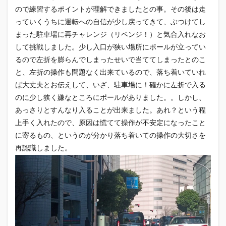
ので練習するポイントが理解できましたとの事。その後は走
っていくうちに運転への自信が少し戻ってきて、ぶつけてし
まった駐車場に再チャレンジ（リベンジ！）と気合入れなお
して挑戦しました。少し入口が狭い場所にポールが立ってい
るので左折を膨らんでしまったせいで当ててしまったとのこ
と、左折の操作も問題なく出来ているので、落ち着いていれ
ば大丈夫とお伝えして、いざ、駐車場に！確かに左折で入る
のに少し狭く嫌なところにポールがありました。。しかし、
あっさりとすんなり入ることが出来ました。あれ？という程
上手く入れたので、原因は慌てて操作が不安定になったこと
に寄るもの、というのが分かり落ち着いての操作の大切さを
再認識しました。