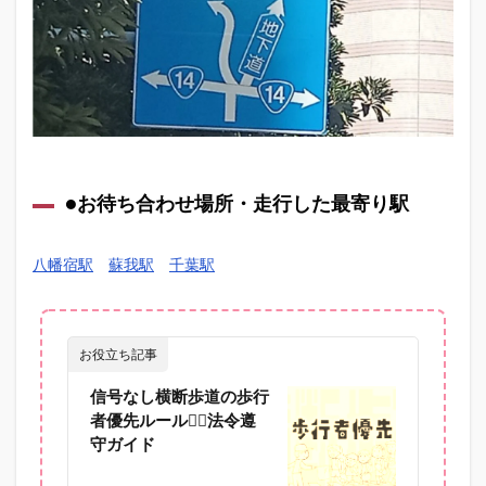
●お待ち合わせ場所・走行した最寄り駅
八幡宿駅
蘇我駅
千葉駅
お役立ち記事
信号なし横断歩道の歩行
者優先ルール🚶‍♀️法令遵
守ガイド