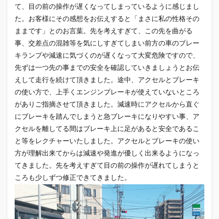
て、目の前の操作が遅くなってしまっているように感じまし
た。お客様にその感想をお伝えすると「まさに私の性格その
ままです」とのお言葉。先を考えすぎて、この先を曲がる
事、交差点の混雑等を気にしすぎてしまい前方の車のブレー
キランプや減速に気づくのが遅くなって大変危険ですので、
先ずは一つ先の事までの安全を確認していきましょうとお伝
えして走行を続けて頂きました。途中、アクセルとブレーキ
の使い方で、上手くエンジンブレーキが使えていないところ
がありご指摘させて頂きました。減速時にアクセルから直ぐ
にブレーキを踏んでしまうと急ブレーキになりやすい事、ア
クセルを離してる間はブレーキ上に足があると安全であるこ
と等をレクチャーいたしました。アクセルとブレーキの使い
方が理解出来てからは減速や発進が優しく出来るようになっ
てきました。先を考えすぎて目の前の操作が遅れてしまうと
ころも少しずつ修正できてきました。