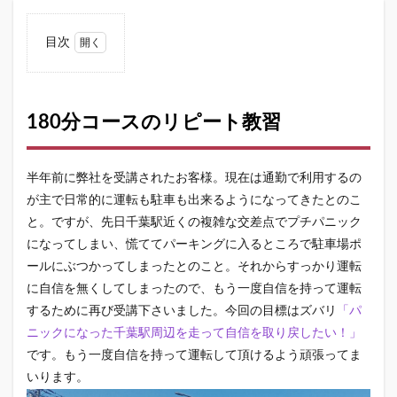
目次
1
180
分コ
ース
180分コースのリピート教習
のリ
ピー
ト教
半年前に弊社を受講されたお客様。現在は通勤で利用するの
習
が主で日常的に運転も駐車も出来るようになってきたとのこ
1.1
と。ですが、先日千葉駅近くの複雑な交差点でプチパニック
少し
だけ
になってしまい、慌ててパーキングに入るところで駐車場ポ
おさ
ールにぶつかってしまったとのこと。それからすっかり運転
らい
に自信を無くしてしまったので、もう一度自信を持って運転
の右
左折
するために再び受講下さいました。今回の目標はズバリ
「パ
ニックになった千葉駅周辺を走って自信を取り戻したい！」
1.2
千葉
です。もう一度自信を持って運転して頂けるよう頑張ってま
駅ま
いります。
での