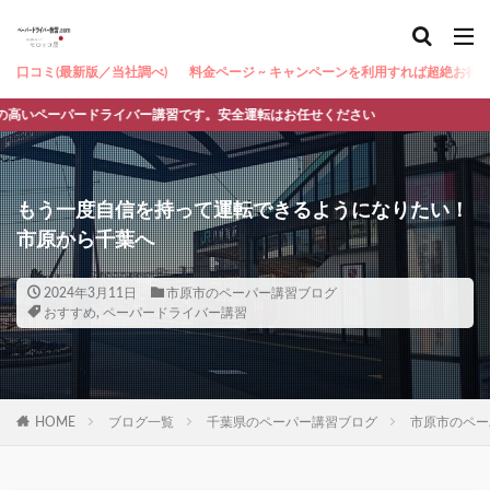
口コミ(最新版／当社調べ)
料金ページ ~ キャンペーンを利用すれば超絶お得 ~
ードライバー講習です。安全運転はお任せください
もう一度自信を持って運転できるようになりたい！
市原から千葉へ
2024年3月11日
市原市のペーパー講習ブログ
おすすめ
,
ペーパードライバー講習
HOME
ブログ一覧
千葉県のペーパー講習ブログ
市原市のペー