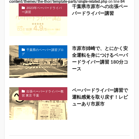
content/themes/the-thor/template-parts/single-related.php
on line
84
千葉県市原市への出張ペー
2023年ペーパードライバ
ー講習
パードライバー講習
市原市姉崎で、とにかく安
千葉県のペーパー講習ブロ
グ
全運転を身につけるペーパ
ードライバー講習 180分コ
ース
ペーパードライバー講習で
出張ペーパードライバー教
習 東京 千葉
運転感覚を取り戻す！レビ
ューあり市原市