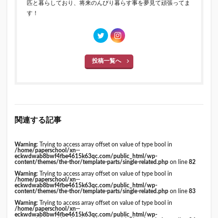
匹と暮らしており、将来のんびり暮らす事を夢見て頑張ってま
す！
投稿一覧へ
関連する記事
Warning
: Trying to access array offset on value of type bool in
/home/paperschool/xn--
eckwdwab8bwf4fbe4615k63qc.com/public_html/wp-
content/themes/the-thor/template-parts/single-related.php
on line
82
Warning
: Trying to access array offset on value of type bool in
/home/paperschool/xn--
eckwdwab8bwf4fbe4615k63qc.com/public_html/wp-
content/themes/the-thor/template-parts/single-related.php
on line
83
Warning
: Trying to access array offset on value of type bool in
/home/paperschool/xn--
eckwdwab8bwf4fbe4615k63qc.com/public_html/wp-