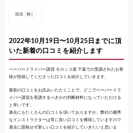
目次
1
2022
年10
月19
2022年10月19日〜10月25日までに頂
日〜
いた新着の口コミを紹介します
10月
25日
まで
に頂
ペーパードライバー講習 モロッコ屋 千葉での受講されたお客
いた
新着
様が投稿してくださった口コミを紹介していきます。
の口
コミ
最新の口コミをお読みいただくことで、どこでペーパードラ
を紹
イバー講習を受講するべきかの判断材料になっていただける
介し
ます
と幸いです。
1.1
過去にもたくさんの口コミを頂いておりますが、弊社の優秀
３件
なインストラクターは常に良い口コミを獲得していますので
の口
過去に固執せず新しい口コミを紹介していきたいと思いま
コミ