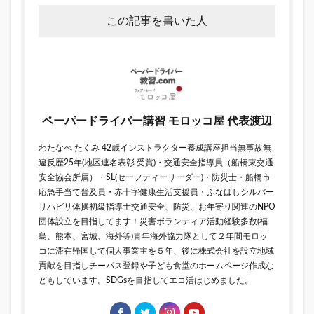
この記事を書いた人
ペーパードライバー講習 モロッコ屋 代表渡辺
わたなべ たくみ 42歳インストラクター養成講座担当無事故無
違反歴25年(地区連名表彰 受賞)・交通安全指導員（船橋東交通
安全協会所属）・SL(セーフティーリーダー)・防災士・船橋市
応急手当て普及員・赤十字健康生活支援員・ふなばしシルバー
リハビリ体操初級指導士交通安全、防災、お年寄り関連のNPO
団体設立を目指してます！災害ボランティア活動経験多数(福
島、熊本、宮城、海外等)青年海外協力隊として２年間モロッ
コに滞在帰国して個人事業主を５年、後に株式会社を設立地域
貢献を目指しチーパス登録や子ども食堂のホームページ作成な
どもしています。SDGsを目指してエコ活はじめました。