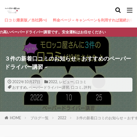
口コミ(最新版／当社調べ)
料金ページ ~ キャンペーンを利用すれば超絶お得 ~
ーパードライバー講習です。安全運転はお任せください
３件の新着口コミのお知らせ ~ おすすめのペーパー
ドライバー講習 ~
2022年10月27日
2022
,
レビュー
,
口コミ
おすすめ
,
ペーパードライバー講習
,
口コミ
,
評判
HOME
ブログ一覧
2022
３件の新着口コミのお知らせ ~ おす