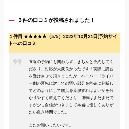
も新
着の
口コ
ミを
３件の口コミが投稿されました！
紹介
して
いき
１件目 ★★★★★（5/5）2022年10月21日(予約サイ
ま
す。
トへの口コミ
おす
すめ
でき
直近の予約にも関わらず、きちんと予約してく
るペ
ーパ
ださり、対応が大変良かったです！実際に講習
ード
を受けさせて頂きましたが、ペーパードライバ
ライ
ー側の運転に対しての弱い部分を的確に判断し
バー
講習
てどのようにして弱点を克服すればよいかを分
で
かりやすく教えてくださり、運転はまだまだで
す。
すが少し自信がつきまして本当に優しくありが
たい良き時間でした。
またお願いしたいです。