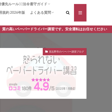
先ルール🚶‍♀️法令遵守ガイド
用規約 2026年版
よくある質問
る横断歩道！啓発は力なり
方法：追突被害の可能性を減らす
断歩道+1】事故や違反の減少に
義務は!?安全に通行する安心ガイ
対向車側の渋滞🚗 一時停止義務
講習前に不安を払拭 しよう！操作と安全確
講習手順 何からはじめるの？どんなことす
ードライバー講習です。安全運転はお任せください
認をしっかり予習！
るの？ ペーパードライバー講習 モロッコ屋
習志野市のペーパー講習ブログ