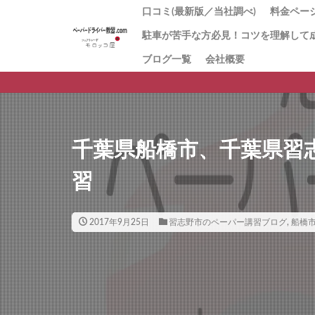
口コミ(最新版／当社調べ)
料金ページ
駐車が苦手な方必見！コツを理解して
1番人気
「とに
お試し1
回数券１
「キャ
初心者講
値段の理
ブログ一覧
会社概要
ペーパ
習
方にお
ー講習
千葉県船橋市、千葉県習
習
2017年9月25日
習志野市のペーパー講習ブログ
,
船橋