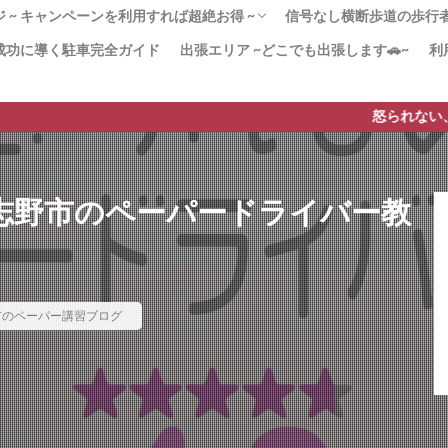
 ~ キャンペーンを利用すれば超絶お得 ~
信号なし横断歩道の歩行者優
成功に導く駐車完全ガイド
出張エリア ~どこでも出張します🚗~
利
！180分x３回パック 迷ったらこのプラン！
かく安全運転」コース ペーパードライバー講
20分のペーパードライバー講習
２（3時間x12回）教習所から学び直したい
ンペーン」で安く質の高いペーパードライバ
習 –免許取得1年以内–
由 なぜ高い!?ペーパードライバー講習
[動画]みんなも止まれ
より安全な歩行者優先
横断歩道の安全対策【横
横断歩道に自転車→停止
【38条2項】横断歩道と
ードライバー講習
すすめ！
を実現！
も貢献！
ド
は？
怒られない、質の高いペーパ
志野市のペーパードライバー教
市のペーパー講習ブログ