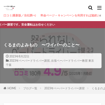
口コミ(最新版／当社調べ)
料金ページ ~ キャンペーンを利用すれば超絶お得 ~
安全運転はお任せください
くるまのよみもの 〜ワイパーのこと〜
2023年8月22日
2023年ペーパードライバー講習
,
出張ペーパードライバー教習 東京
千葉
HOME
ブログ一覧
2023年ペーパードライバー講習
くるまの