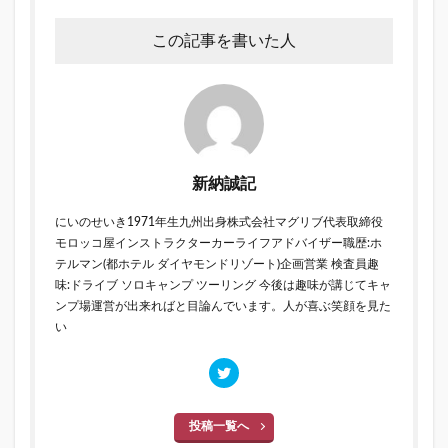
この記事を書いた人
新納誠記
にいのせいき1971年生九州出身株式会社マグリブ代表取締役
モロッコ屋インストラクターカーライフアドバイザー職歴:ホ
テルマン(都ホテル ダイヤモンドリゾート)企画営業 検査員趣
味:ドライブ ソロキャンプ ツーリング 今後は趣味が講じてキャ
ンプ場運営が出来ればと目論んでいます。人が喜ぶ笑顔を見た
い
投稿一覧へ