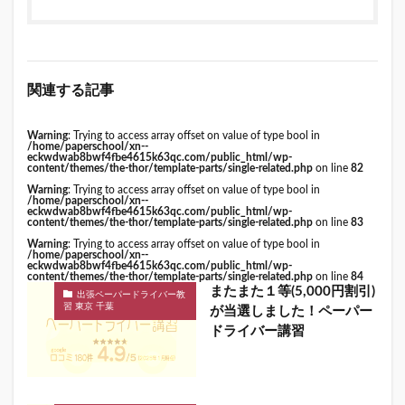
関連する記事
Warning
: Trying to access array offset on value of type bool in
/home/paperschool/xn--
eckwdwab8bwf4fbe4615k63qc.com/public_html/wp-
content/themes/the-thor/template-parts/single-related.php
on line
82
Warning
: Trying to access array offset on value of type bool in
/home/paperschool/xn--
eckwdwab8bwf4fbe4615k63qc.com/public_html/wp-
content/themes/the-thor/template-parts/single-related.php
on line
83
Warning
: Trying to access array offset on value of type bool in
/home/paperschool/xn--
eckwdwab8bwf4fbe4615k63qc.com/public_html/wp-
content/themes/the-thor/template-parts/single-related.php
on line
84
またまた１等(5,000円割引)
出張ペーパードライバー教
習 東京 千葉
が当選しました！ペーパー
ドライバー講習