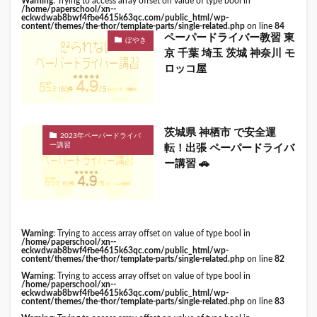
Warning
: Trying to access array offset on value of type bool in
/home/paperschool/xn--
eckwdwab8bwf4fbe4615k63qc.com/public_html/wp-
content/themes/the-thor/template-parts/single-related.php
on line
84
ペーパードライバー教習 東
ぼやき
京 千葉 埼玉 茨城 神奈川 モ
ロッコ屋
茨城県 神栖市 で安全運
2023年ペーパードライバ
ー講習
転！出張 ペーパードライバ
ー講習 🚗
Warning
: Trying to access array offset on value of type bool in
/home/paperschool/xn--
eckwdwab8bwf4fbe4615k63qc.com/public_html/wp-
content/themes/the-thor/template-parts/single-related.php
on line
82
Warning
: Trying to access array offset on value of type bool in
/home/paperschool/xn--
eckwdwab8bwf4fbe4615k63qc.com/public_html/wp-
content/themes/the-thor/template-parts/single-related.php
on line
83