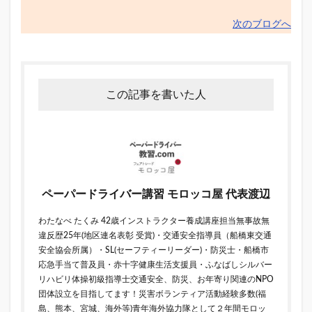
次のブログへ
この記事を書いた人
ペーパードライバー講習 モロッコ屋 代表渡辺
わたなべ たくみ 42歳インストラクター養成講座担当無事故無
違反歴25年(地区連名表彰 受賞)・交通安全指導員（船橋東交通
安全協会所属）・SL(セーフティーリーダー)・防災士・船橋市
応急手当て普及員・赤十字健康生活支援員・ふなばしシルバー
リハビリ体操初級指導士交通安全、防災、お年寄り関連のNPO
団体設立を目指してます！災害ボランティア活動経験多数(福
島、熊本、宮城、海外等)青年海外協力隊として２年間モロッ