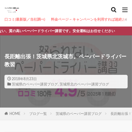
口コミ(最新版／当社調べ)
料金ページ ~ キャンペーンを利用すれば超絶お得 ~
質の高いペーパードライバー講習です。安全運転はお任せください
長距離出張！茨城県北茨城市。ペーパードライバー
教習
2018年8月23日
茨城県のペーパー講習ブログ
,
茨城県北のペーパー講習ブログ
HOME
ブログ一覧
茨城県のペーパー講習ブログ
長距離出張！