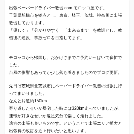
出張ペーパードライバー教習.com モロッコ屋です。
千葉県船橋市を拠点とし、東京、埼玉、茨城、神奈川に出張
教習しております。
「優しく」「分かりやすく」「出来るまで」を教訓とし、教
習後の違反、事故ゼロを目指してます。
モロッコから帰国し、おかげさまでご予約いっぱいで多忙で
した。
台風の影響もあってか少し落ち着きましたのでブログ更新。
先日は茨城県北茨城市にペーパードライバー教習の出張に行
ってまいりました。
なんと片道約150km！
寄り道したせいか帰宅した時には320km走っていましたが、
運転が好きなせいか遠足気分で楽しく走れました。
遠方の出張も良いものです。ということで出張エリア拡大と
出張費の改訂を近々行いたいと思います。