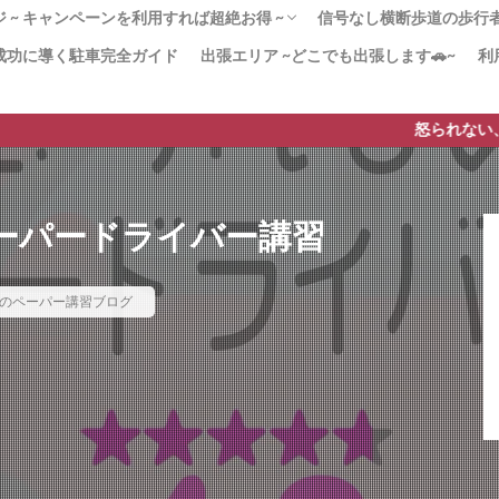
 ~ キャンペーンを利用すれば超絶お得 ~
信号なし横断歩道の歩行者優
成功に導く駐車完全ガイド
出張エリア ~どこでも出張します🚗~
利
！180分x３回パック 迷ったらこのプラン！
かく安全運転」コース ペーパードライバー講
20分のペーパードライバー講習
２（3時間x12回）教習所から学び直したい
ンペーン」で安く質の高いペーパードライバ
習 –免許取得1年以内–
由 なぜ高い!?ペーパードライバー講習
[動画]みんなも止まれ
より安全な歩行者優先
横断歩道の安全対策【横
横断歩道に自転車→停止
【38条2項】横断歩道と
ードライバー講習
すすめ！
を実現！
も貢献！
ド
は？
怒られない、質の高いペーパ
ーパードライバー講習
のペーパー講習ブログ