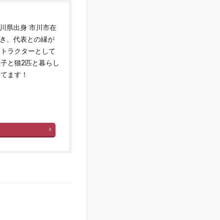
川県出身 市川市在
歩き、代表との縁が
ストラクターとして
子と猫2匹と暮らし
ってます！