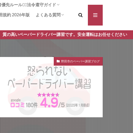
先ルール🚶‍♀️法令遵守ガイド
用規約 2026年版
よくある質問
る横断歩道！啓発は力なり
方法：追突被害の可能性を減らす
断歩道+1】事故や違反の減少に
義務は!?安全に通行する安心ガイ
対向車側の渋滞🚗 一時停止義務
講習前に不安を払拭 しよう！操作と安全確
講習手順 何からはじめるの？どんなことす
ードライバー講習です。安全運転はお任せください
認をしっかり予習！
るの？ ペーパードライバー講習 モロッコ屋
野田市のペーパー講習ブログ