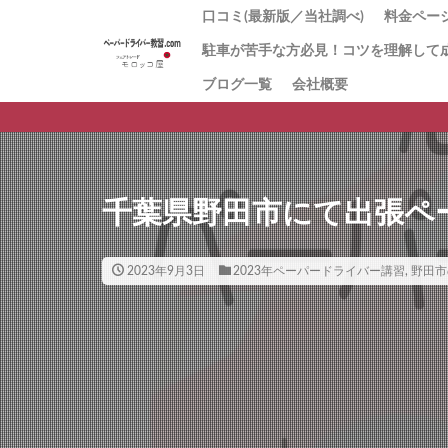
口コミ(最新版／当社調べ)
料金ページ
駐車が苦手な方必見！コツを理解して
1番人気
「とに
お試し1
回数券１
「キャ
初心者講
値段の理
ブログ一覧
会社概要
ペーパ
習
方にお
ー講習
千葉県野田市にて出張ペ
2023年9月3日
2023年ペーパードライバー講習
,
野田市