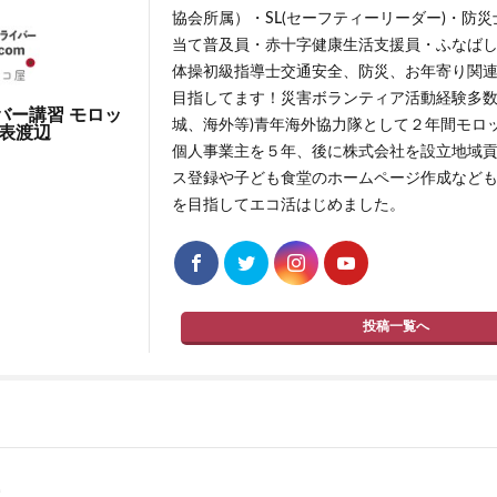
協会所属）・SL(セーフティーリーダー)・防
当て普及員・赤十字健康生活支援員・ふなば
体操初級指導士交通安全、防災、お年寄り関連
目指してます！災害ボランティア活動経験多数
バー講習 モロッ
城、海外等)青年海外協力隊として２年間モロ
代表渡辺
個人事業主を５年、後に株式会社を設立地域
ス登録や子ども食堂のホームページ作成などもし
を目指してエコ活はじめました。
投稿一覧へ