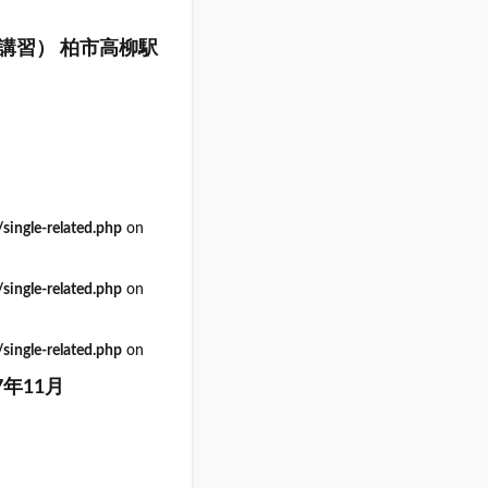
講習） 柏市高柳駅
ingle-related.php
on
ingle-related.php
on
ingle-related.php
on
年11月