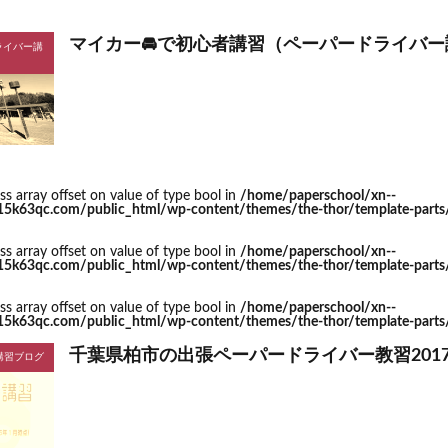
マイカー🚘で初心者講習（ペーパードライバー
ライバー講
ess array offset on value of type bool in
/home/paperschool/xn--
63qc.com/public_html/wp-content/themes/the-thor/template-parts/s
ess array offset on value of type bool in
/home/paperschool/xn--
63qc.com/public_html/wp-content/themes/the-thor/template-parts/s
ess array offset on value of type bool in
/home/paperschool/xn--
63qc.com/public_html/wp-content/themes/the-thor/template-parts/s
千葉県柏市の出張ペーパードライバー教習2017
講習ブログ