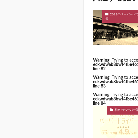
2023年ペーパード
習
Warning
: Trying to acc
eckwdwab8bwf4fbe4615k
line
82
Warning
: Trying to acc
eckwdwab8bwf4fbe4615k
line
83
Warning
: Trying to acc
eckwdwab8bwf4fbe4615k
line
84
柏市のペーパー