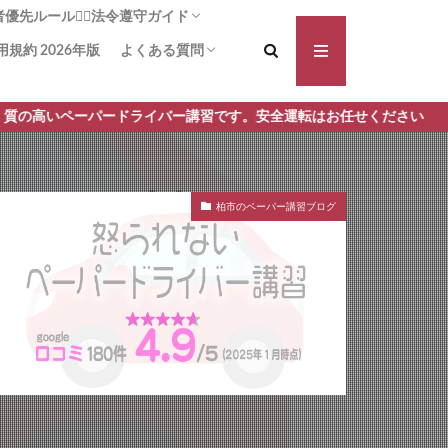
先ルール🚶‍♀️法令遵守ガイド
用規約 2026年版
よくある質問
る横断歩道！啓発は力なり
方法：追突被害の可能性を減らす
断歩道+1】事故や違反の減少に
義務は!?安全に通行する安心ガイ
対向車側の渋滞🚗 一時停止義務
講習前に不安を払拭 しよう！操作と安全確
講習手順 何からはじめるの？どんなことす
パードライバー講習です。安全運転はお任せください
認をしっかり予習！
るの？ ペーパードライバー講習 モロッコ屋
柏市のペーパー講習ブログ