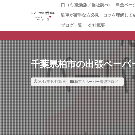
口コミ(最新版／当社調べ)
料金ページ
駐車が苦手な方必見！コツを理解して
1番人気
「とに
お試し1
回数券１
「キャ
初心者講
値段の理
ブログ一覧
会社概要
ペーパ
習
方にお
ー講習
千葉県柏市の出張ペーパ
2017年10月18日
柏市のペーパー講習ブログ