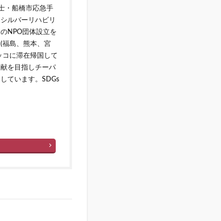
災士・船橋市応急手
しシルバーリハビリ
のNPO団体設立を
(福島、熊本、宮
ッコに滞在帰国して
貢献を目指しチーパ
ています。SDGs