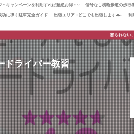
 ~ キャンペーンを利用すれば超絶お得 ~
信号なし横断歩道の歩行者優
成功に導く駐車完全ガイド
出張エリア ~どこでも出張します🚗~
利
！180分x３回パック 迷ったらこのプラン！
かく安全運転」コース ペーパードライバー講
20分のペーパードライバー講習
２（3時間x12回）教習所から学び直したい
ンペーン」で安く質の高いペーパードライバ
習 –免許取得1年以内–
由 なぜ高い!?ペーパードライバー講習
[動画]みんなも止まれ
より安全な歩行者優先
横断歩道の安全対策【横
横断歩道に自転車→停止
【38条2項】横断歩道と
ードライバー講習
すすめ！
を実現！
も貢献！
ド
は？
怒られない、質の高いペー
ードライバー教習